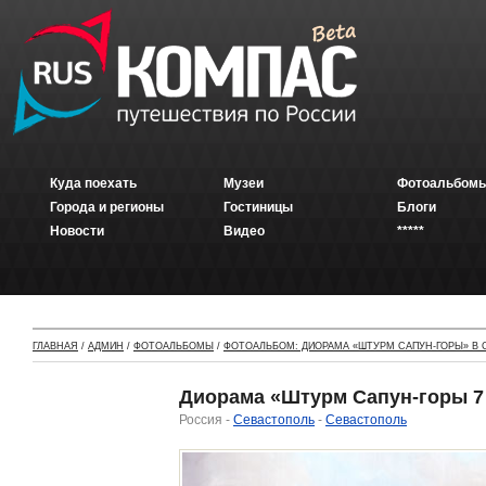
Куда поехать
Музеи
Фотоальбомы
Города и регионы
Гостиницы
Блоги
Новости
Видео
*****
ГЛАВНАЯ
/
АДМИН
/
ФОТОАЛЬБОМЫ
/
ФОТОАЛЬБОМ: ДИОРАМА «ШТУРМ САПУН-ГОРЫ» В
Диорама «Штурм Сапун-горы 7 
Россия -
Севастополь
-
Севастополь