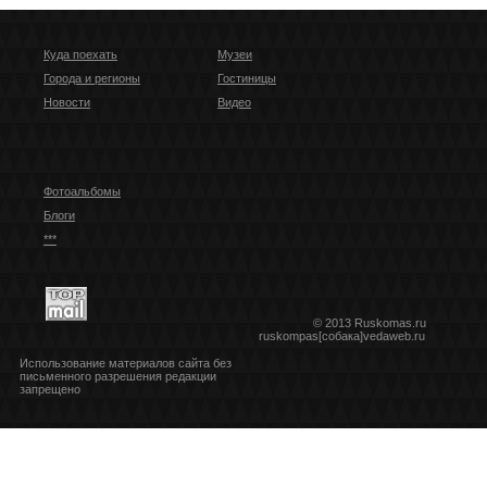
Куда поехать
Музеи
Города и регионы
Гостиницы
Новости
Видео
Фотоальбомы
Блоги
***
© 2013 Ruskomas.ru
ruskompas[собака]vedaweb.ru
Использование материалов сайта без
письменного разрешения редакции
запрещено