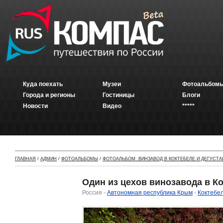
Куда поехать
Музеи
Фотоальбомы
Города и регионы
Гостиницы
Блоги
Новости
Видео
*****
ГЛАВНАЯ
/
АДМИН
/
ФОТОАЛЬБОМЫ
/
ФОТОАЛЬБОМ: ВИНЗАВОД В КОКТЕБЕЛЕ И ДЕГУСТА
Один из цехов винозавода в К
Россия -
Автономная республика Крым
-
Коктебе