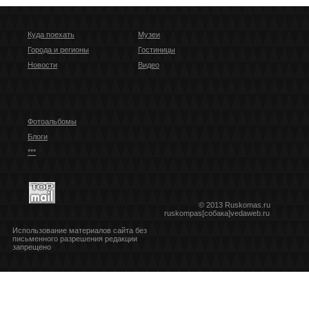
Куда поехать
Музеи
Города и регионы
Гостиницы
Новости
Видео
Фотоальбомы
Блоги
***
© 2013 Ruskomas.ru
ruskompas[собака]vedaweb.ru
Использование материалов сайта без
письменного разрешения редакции
запрещено