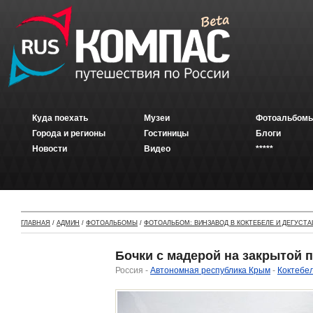
Куда поехать
Музеи
Фотоальбомы
Города и регионы
Гостиницы
Блоги
Новости
Видео
*****
ГЛАВНАЯ
/
АДМИН
/
ФОТОАЛЬБОМЫ
/
ФОТОАЛЬБОМ: ВИНЗАВОД В КОКТЕБЕЛЕ И ДЕГУСТА
Бочки с мадерой на закрытой 
Россия -
Автономная республика Крым
-
Коктебе