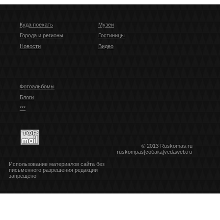
Куда поехать
Музеи
Города и регионы
Гостиницы
Новости
Видео
Фотоальбомы
Блоги
***
© 2013 Ruskomas.ru
ruskompas[собака]vedaweb.ru
Использование материалов сайта без
письменного разрешения редакции
запрещено