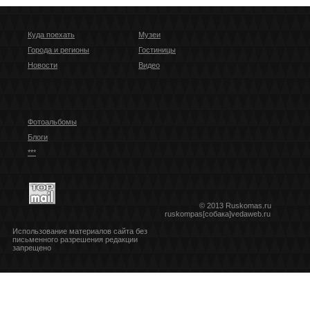
Куда поехать
Музеи
Города и регионы
Гостиницы
Новости
Видео
Фотоальбомы
Блоги
***
© 2013 Ruskomas.ru
ruskompas[собака]vedaweb.ru
Использование материалов сайта без
письменного разрешения редакции
запрещено