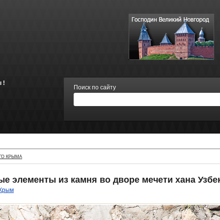
 !
Поиск по сайту
ГО КРЫМА
е элементы из камня во дворе мечети хана Узбе
Крым