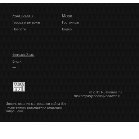
Куда поехать
Музеи
Города и регионы
Гостиницы
Новости
Видео
Фотоальбомы
Блоги
***
© 2013 Ruskomas.ru
ruskompas[собака]vedaweb.ru
Использование материалов сайта без
письменного разрешения редакции
запрещено