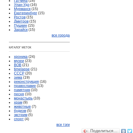
Гатчина
(16)
Улан-Удэ
(16)
Мурманск
(15)
Екатеринбург
(15)
Ростов
(15)
Дмитров
(15)
Пушкин
(15)
Зарайск
(15)
все города
КАТАЛОГ МЕТОК
хроника
(24)
музеи
(23)
ВОВ
(21)
timelapse
(21)
СССР
(20)
зима
(19)
реконструкция
(16)
православие
(13)
памятник
(10)
песня
(10)
монастырь
(10)
храм
(9)
животные
(7)
будизм
(5)
экстрим
(5)
спорт
(4)
все тэги
Поделиться…