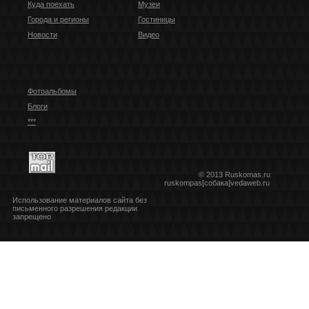
Куда поехать
Музеи
Города и регионы
Гостиницы
Новости
Видео
Фотоальбомы
Блоги
***
© 2013 Ruskomas.ru
ruskompas[собака]vedaweb.ru
Использование материалов сайта без
письменного разрешения редакции
запрещено