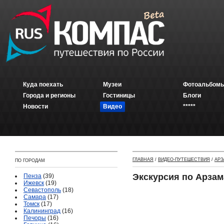
Куда поехать
Музеи
Фотоальбомы
Города и регионы
Гостиницы
Блоги
Новости
Видео
*****
ГЛАВНАЯ
/
ВИДЕО-ПУТЕШЕСТВИЯ
/
АРЗ
ПО ГОРОДАМ
Экскурсия по Арзам
Пенза
(39)
Ижевск
(19)
Севастополь
(18)
Самара
(17)
Томск
(17)
Калининград
(16)
Печоры
(16)