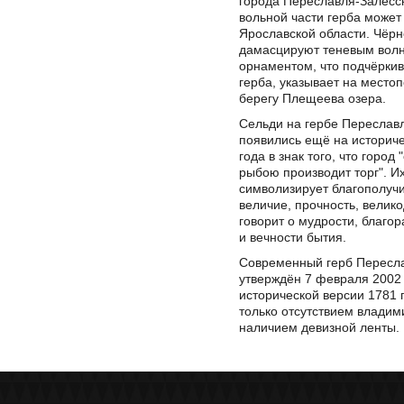
города Переславля-Залесск
вольной части герба может
Ярославской области. Чёрн
дамасцируют теневым вол
орнаментом, что подчёркив
герба, указывает на место
берегу Плещеева озера.
Сельди на гербе Переслав
появились ещё на историч
года в знак того, что горо
рыбою производит торг". Их
символизирует благополучи
величие, прочность, велик
говорит о мудрости, благо
и вечности бытия.
Современный герб Пересла
утверждён 7 февраля 2002 
исторической версии 1781 
только отсутствием владим
наличием девизной ленты.