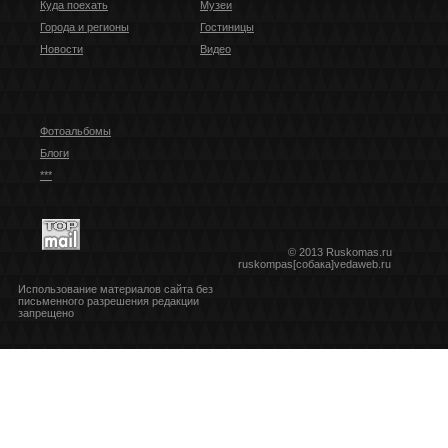
Куда поехать
Музеи
Города и регионы
Гостиницы
Новости
Видео
Фотоальбомы
Блоги
***
© 2013 Ruskomas.ru
ruskompas[собака]vedaweb.ru
Использование материалов сайта без
письменного разрешения редакции
запрещено