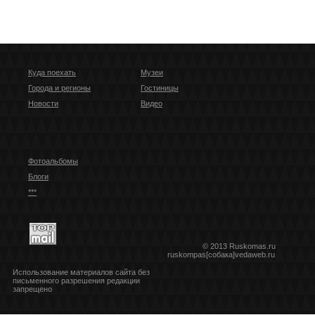
Куда поехать
Музеи
Города и регионы
Гостиницы
Новости
Видео
Фотоальбомы
Блоги
***
© 2013 Ruskomas.ru
ruskompas[собака]vedaweb.ru
Использование материалов сайта без
письменного разрешения редакции
запрещено