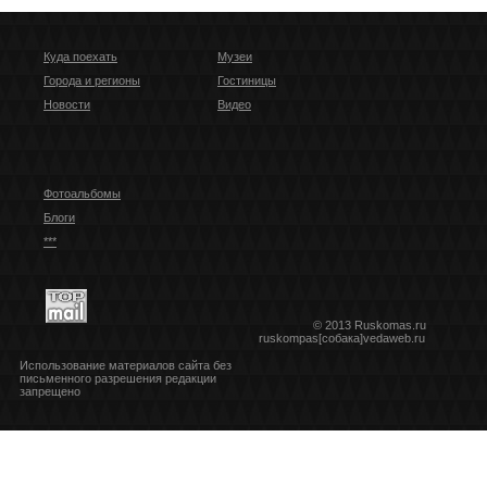
Куда поехать
Музеи
Города и регионы
Гостиницы
Новости
Видео
Фотоальбомы
Блоги
***
© 2013 Ruskomas.ru
ruskompas[собака]vedaweb.ru
Использование материалов сайта без
письменного разрешения редакции
запрещено