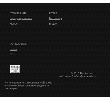
Куда поехать
Музеи
Города и регионы
Гостиницы
Новости
Видео
Фотоальбомы
Блоги
***
© 2013 Ruskomas.ru
ruskompas[собака]vedaweb.ru
Использование материалов сайта без
письменного разрешения редакции
запрещено