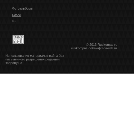
Фотоальбомы
Блоги
***
© 2013 Ruskomas.ru
ruskompas[собака]vedaweb.ru
Использование материалов сайта без
письменного разрешения редакции
запрещено