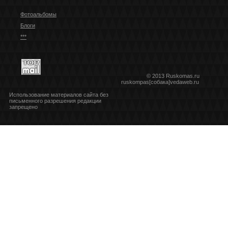
Фотоальбомы
Блоги
***
© 2013 Ruskomas.ru
ruskompas[собака]vedaweb.ru
Использование материалов сайта без
письменного разрешения редакции
запрещено