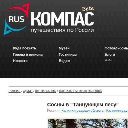
Куда поехать
Музеи
Фотоальбомы
Города и регионы
Гостиницы
Блоги
Новости
Видео
*****
ГЛАВНАЯ
/
АДМИН
/
ФОТОАЛЬБОМЫ
/
ФОТОАЛЬБОМ: КУРШСКАЯ КОСА
Сосны в "Танцующем лесу"
Россия -
Калининградская область
-
Калининград