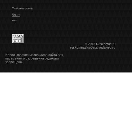
Фотоальбомы
Блоги
***
© 2013 Ruskomas.ru
ruskompas[собака]vedaweb.ru
Использование материалов сайта без
письменного разрешения редакции
запрещено