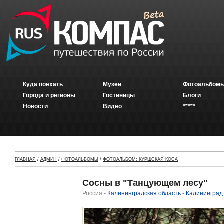
Куда поехать
Музеи
Фотоальбомы
Города и регионы
Гостиницы
Блоги
Новости
Видео
*****
ГЛАВНАЯ
/
АДМИН
/
ФОТОАЛЬБОМЫ
/
ФОТОАЛЬБОМ: КУРШСКАЯ КОСА
Сосны в "Танцующем лесу"
Россия -
Калининградская область
-
Калининград