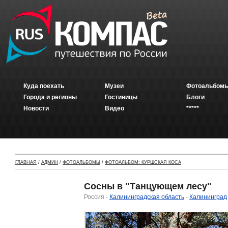
Куда поехать
Музеи
Фотоальбомы
Города и регионы
Гостиницы
Блоги
Новости
Видео
*****
ГЛАВНАЯ
/
АДМИН
/
ФОТОАЛЬБОМЫ
/
ФОТОАЛЬБОМ: КУРШСКАЯ КОСА
Сосны в "Танцующем лесу"
Россия -
Калининградская область
-
Калининград