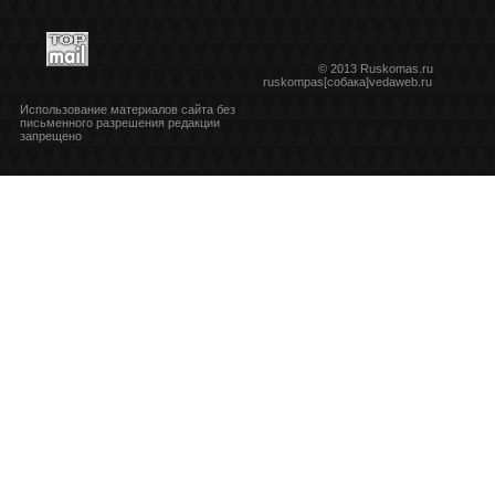
© 2013 Ruskomas.ru
ruskompas[собака]vedaweb.ru
Использование материалов сайта без
письменного разрешения редакции
запрещено