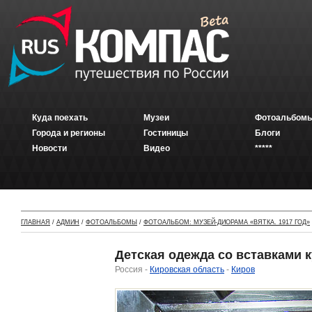
Куда поехать
Музеи
Фотоальбомы
Города и регионы
Гостиницы
Блоги
Новости
Видео
*****
ГЛАВНАЯ
/
АДМИН
/
ФОТОАЛЬБОМЫ
/
ФОТОАЛЬБОМ: МУЗЕЙ-ДИОРАМА «ВЯТКА. 1917 ГОД»
Детская одежда со вставками 
Россия -
Кировская область
-
Киров