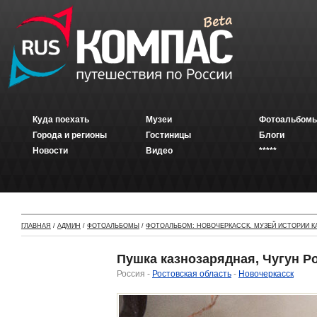
Куда поехать
Музеи
Фотоальбомы
Города и регионы
Гостиницы
Блоги
Новости
Видео
*****
ГЛАВНАЯ
/
АДМИН
/
ФОТОАЛЬБОМЫ
/
ФОТОАЛЬБОМ: НОВОЧЕРКАССК. МУЗЕЙ ИСТОРИИ К
Пушка казнозарядная, Чугун Ро
Россия -
Ростовская область
-
Новочеркасск