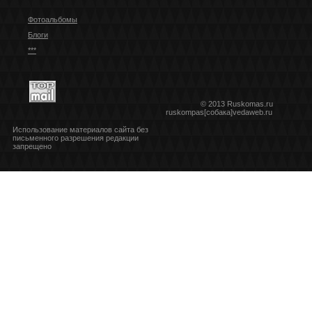
Фотоальбомы
Блоги
***
© 2013 Ruskomas.ru
ruskompas[собака]vedaweb.ru
Использование материалов сайта без
письменного разрешения редакции
запрещено