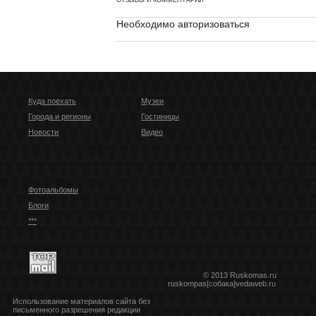
Необходимо авторизоваться
Куда поехать
Музеи
Города и регионы
Гостиницы
Новости
Видео
Фотоальбомы
Блоги
***
© 2013 Ruskomas.ru
ruskompas[собака]vedaweb.ru
Использование материалов сайта без
письменного разрешения редакции