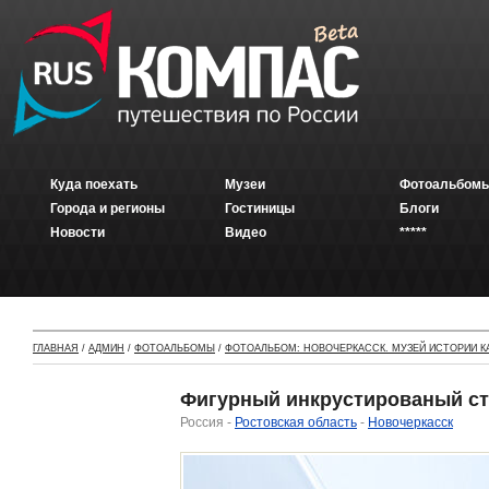
Куда поехать
Музеи
Фотоальбомы
Города и регионы
Гостиницы
Блоги
Новости
Видео
*****
ГЛАВНАЯ
/
АДМИН
/
ФОТОАЛЬБОМЫ
/
ФОТОАЛЬБОМ: НОВОЧЕРКАССК. МУЗЕЙ ИСТОРИИ К
Фигурный инкрустированый с
Россия -
Ростовская область
-
Новочеркасск