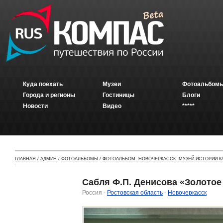
Куда поехать
Музеи
Фотоальбомы
Города и регионы
Гостиницы
Блоги
Новости
Видео
*****
ГЛАВНАЯ
/
АДМИН
/
ФОТОАЛЬБОМЫ
/
ФОТОАЛЬБОМ: НОВОЧЕРКАССК. МУЗЕЙ ИСТОРИИ К
Сабля Ф.П. Денисова «Золотое 
Россия -
Ростовская область
-
Новочеркасск