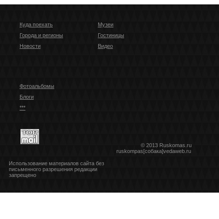
Куда поехать
Музеи
Города и регионы
Гостиницы
Новости
Видео
Фотоальбомы
Блоги
***
© 2013 Ruskomas.ru
ruskompas[собака]vedaweb.ru
Использование материалов сайта без
письменного разрешения редакции
запрещено