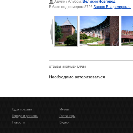
Админ
/ Альбом:
Великий Новгород
В базе под номером 8726
Башня Владимирская
ОТЗЫВЫ И КОММЕНТАРИИ
Необходимо авторизоваться
Куда поехать
Музеи
Города и регионы
Гостиницы
Новости
Видео