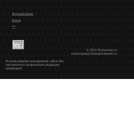
Фотоальбомы
Блоги
***
© 2013 Ruskomas.ru
ruskompas[собака]vedaweb.ru
Использование материалов сайта без
письменного разрешения редакции
запрещено