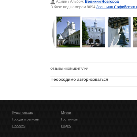
Админ
/ Альбом:
Великий Новгород
В базе под номером 8694
Звонница Софийского 
ОТЗЫВЫ И КОММЕНТАРИИ
Необходимо авторизоваться
Куда поехать
Музеи
Города и регионы
Гостиницы
Новости
Видео