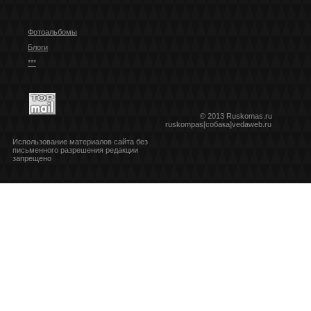
Фотоальбомы
Блоги
***
© 2013 Ruskomas.ru
ruskompas[собака]vedaweb.ru
Использование материалов сайта без
письменного разрешения редакции
запрещено