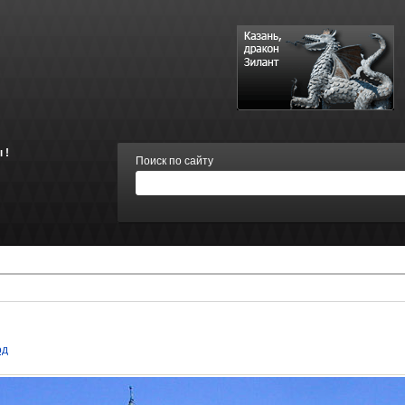
 !
Поиск по сайту
од