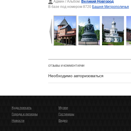
Админ
/ Альбом:
Великий Новгород
В базе под номером 8720
Башня Митрополичья
ОТЗЫВЫ И КОММЕНТАРИИ
Необходимо авторизоваться
Куда поехать
Музеи
Города и регионы
Гостиницы
Новости
Видео