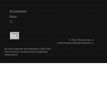
Фотоальбомы
Блоги
***
© 2013 Ruskomas.ru
ruskompas[собака]vedaweb.ru
Использование материалов сайта без
письменного разрешения редакции
запрещено