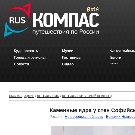
Куда поехать
Музеи
Фотоальбомы
Города и регионы
Гостиницы
Блоги
Новости
Видео
*****
ГЛАВНАЯ
/
АДМИН
/
ФОТОАЛЬБОМЫ
/
ФОТОАЛЬБОМ: ВЕЛИКИЙ НОВГОРОД
Каменные ядра у стен Софийск
Россия -
Новгородская область
-
Великий Новгор