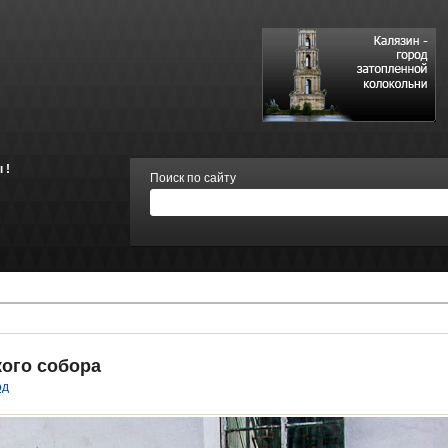
 !
Поиск по сайту
ого собора
од