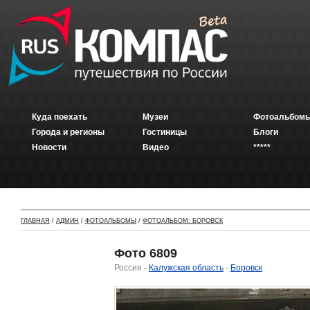
Куда поехать
Музеи
Фотоальбомы
Города и регионы
Гостиницы
Блоги
Новости
Видео
*****
ГЛАВНАЯ
/
АДМИН
/
ФОТОАЛЬБОМЫ
/
ФОТОАЛЬБОМ: БОРОВСК
Фото 6809
Россия -
Калужская область
-
Боровск