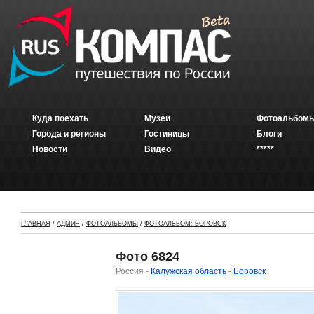
Куда поехать
Музеи
Фотоальбомы
Города и регионы
Гостиницы
Блоги
Новости
Видео
*****
ГЛАВНАЯ
/
АДМИН
/
ФОТОАЛЬБОМЫ
/
ФОТОАЛЬБОМ: БОРОВСК
Фото 6824
Россия -
Калужская область
-
Боровск