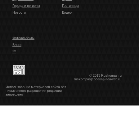
Города и регионы
Гостиницы
Новости
Видео
Фотоальбомы
Блоги
***
© 2013 Ruskomas.ru
ruskompas[собака]vedaweb.ru
Использование материалов сайта без
письменного разрешения редакции
запрещено