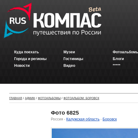
Куда поехать
Музеи
Фотоальбомы
Города и регионы
Гостиницы
Блоги
Новости
Видео
*****
ГЛАВНАЯ
/
АДМИН
/
ФОТОАЛЬБОМЫ
/
ФОТОАЛЬБОМ: БОРОВСК
Фото 6825
Россия -
Калужская область
-
Боровск