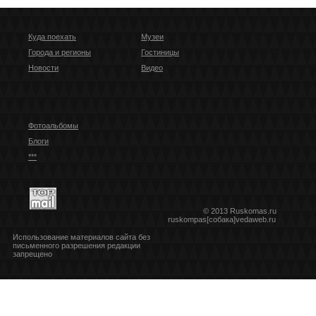
Куда поехать
Музеи
Города и регионы
Гостиницы
Новости
Видео
Фотоальбомы
Блоги
***
© 2013 Ruskomas.ru
ruskompas[собака]vedaweb.ru
Использование материалов сайта без
письменного разрешения редакции
запрещено