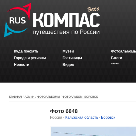
Куда поехать
Музеи
Фотоальбомы
Города и регионы
Гостиницы
Блоги
Новости
Видео
*****
ГЛАВНАЯ
/
АДМИН
/
ФОТОАЛЬБОМЫ
/
ФОТОАЛЬБОМ: БОРОВСК
Фото 6848
Россия -
Калужская область
-
Боровск