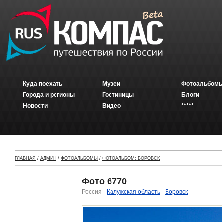
Куда поехать
Музеи
Фотоальбомы
Города и регионы
Гостиницы
Блоги
Новости
Видео
*****
ГЛАВНАЯ
/
АДМИН
/
ФОТОАЛЬБОМЫ
/
ФОТОАЛЬБОМ: БОРОВСК
Фото 6770
Россия -
Калужская область
-
Боровск