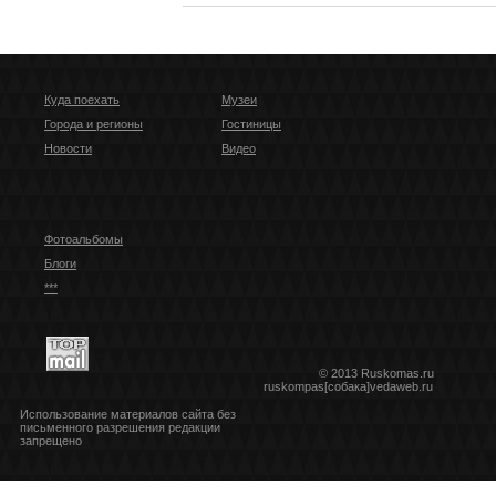
Куда поехать
Музеи
Города и регионы
Гостиницы
Новости
Видео
Фотоальбомы
Блоги
***
© 2013 Ruskomas.ru
ruskompas[собака]vedaweb.ru
Использование материалов сайта без
письменного разрешения редакции
запрещено