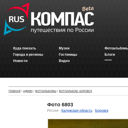
Куда поехать
Музеи
Фотоальбомы
Города и регионы
Гостиницы
Блоги
Новости
Видео
*****
ГЛАВНАЯ
/
АДМИН
/
ФОТОАЛЬБОМЫ
/
ФОТОАЛЬБОМ: БОРОВСК
Фото 6803
Россия -
Калужская область
-
Боровск