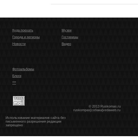
Куда поехать
Музеи
Города и регионы
Гостиницы
Новости
Видео
Фотоальбомы
Блоги
***
© 2013 Ruskomas.ru
ruskompas[собака]vedaweb.ru
Использование материалов сайта без
письменного разрешения редакции
запрещено