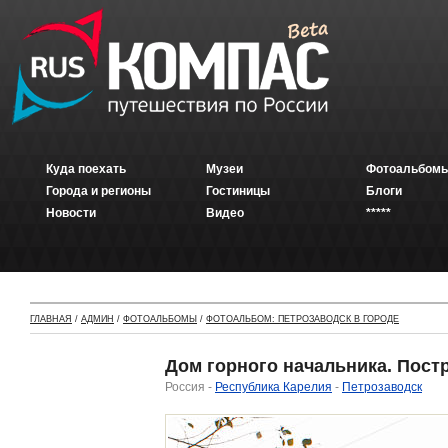
Куда поехать
Музеи
Фотоальбомы
Города и регионы
Гостиницы
Блоги
Новости
Видео
*****
ГЛАВНАЯ
/
АДМИН
/
ФОТОАЛЬБОМЫ
/
ФОТОАЛЬБОМ: ПЕТРОЗАВОДСК В ГОРОДЕ
Дом горного начальника. Постро
Россия -
Республика Карелия
-
Петрозаводск