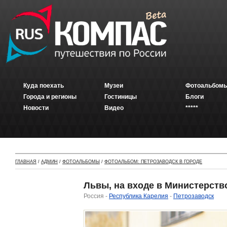
Куда поехать
Музеи
Фотоальбомы
Города и регионы
Гостиницы
Блоги
Новости
Видео
*****
ГЛАВНАЯ
/
АДМИН
/
ФОТОАЛЬБОМЫ
/
ФОТОАЛЬБОМ: ПЕТРОЗАВОДСК В ГОРОДЕ
Львы, на входе в Министерств
Россия -
Республика Карелия
-
Петрозаводск