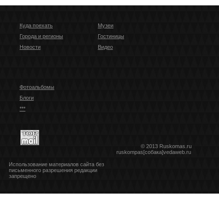
Куда поехать
Музеи
Города и регионы
Гостиницы
Новости
Видео
Фотоальбомы
Блоги
***
© 2013 Ruskomas.ru
ruskompas[собака]vedaweb.ru
Использование материалов сайта без
письменного разрешения редакции
запрещено