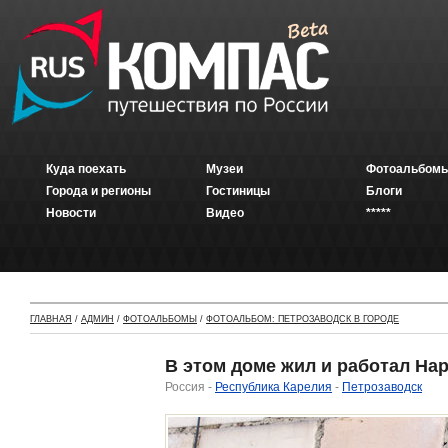
Куда поехать
Музеи
Фотоальбомы
Города и регионы
Гостиницы
Блоги
Новости
Видео
*****
ГЛАВНАЯ
/
АДМИН
/
ФОТОАЛЬБОМЫ
/
ФОТОАЛЬБОМ: ПЕТРОЗАВОДСК В ГОРОДЕ
В этом доме жил и работал Н
Россия -
Республика Карелия
-
Петрозаводск