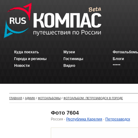
Куда поехать
Музеи
Фотоальбомы
Города и регионы
Гостиницы
Блоги
Новости
Видео
*****
ГЛАВНАЯ
/
АДМИН
/
ФОТОАЛЬБОМЫ
/
ФОТОАЛЬБОМ: ПЕТРОЗАВОДСК В ГОРОДЕ
Фото 7604
Россия -
Республика Карелия
-
Петрозаводск