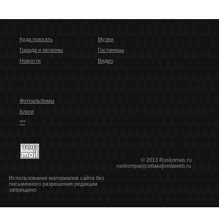
Куда поехать
Музеи
Города и регионы
Гостиницы
Новости
Видео
Фотоальбомы
Блоги
***
© 2013 Ruskomas.ru
ruskompas[собака]vedaweb.ru
Использование материалов сайта без
письменного разрешения редакции
запрещено