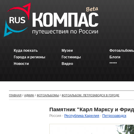
Куда поехать
Музеи
Фотоальбомы
Города и регионы
Гостиницы
Блоги
Новости
Видео
*****
ГЛАВНАЯ
/
АДМИН
/
ФОТОАЛЬБОМЫ
/
ФОТОАЛЬБОМ: ПЕТРОЗАВОДСК В ГОРОДЕ
Памятник "Карл Марксу и Фрид
Россия -
Республика Карелия
-
Петрозаводск