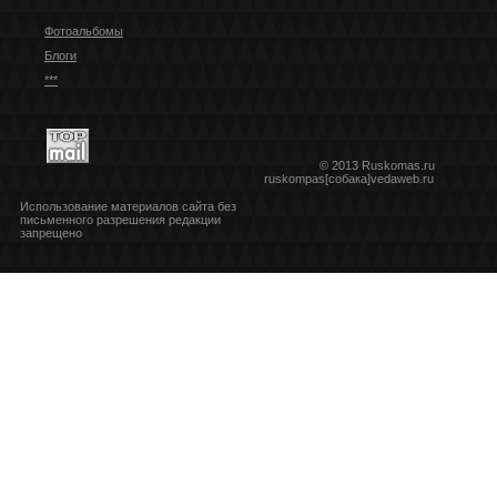
Фотоальбомы
Блоги
***
© 2013 Ruskomas.ru
ruskompas[собака]vedaweb.ru
Использование материалов сайта без
письменного разрешения редакции
запрещено