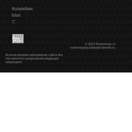
Фотоальбомы
Блоги
***
© 2013 Ruskomas.ru
ruskompas[собака]vedaweb.ru
Использование материалов сайта без
письменного разрешения редакции
запрещено