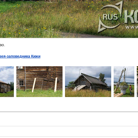
во.
зея-заповедника Кижи