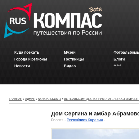
Куда поехать
Музеи
Фотоальбомы
Города и регионы
Гостиницы
Блоги
Новости
Видео
*****
ГЛАВНАЯ
/
АДМИН
/
ФОТОАЛЬБОМЫ
/
ФОТОАЛЬБОМ: ДОСТОПРИМЕЧАТЕЛЬНОСТИ МУЗЕЯ-
Дом Сергина и амбар Абрамово
Россия -
Республика Карелия
-