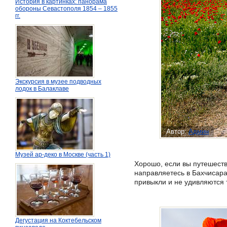
История в картинках: панорама
обороны Севастополя 1854 – 1855
гг.
Экскурсия в музее подводных
лодок в Балаклаве
Автор:
Админ
Музей ар-деко в Москве (часть 1)
Хорошо, если вы путешест
направляетесь в Бахчисара
привыкли и не удивляются 
Дегустация на Коктебельском