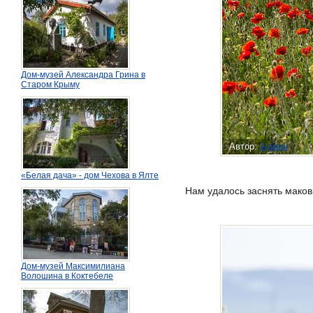
Дом-музей Александра Грина в
Старом Крыму
Автор:
Админ
«Белая дача» - дом Чехова в Ялте
Нам удалось заснять маков
Дом-музей Максимилиана
Волошина в Коктебеле