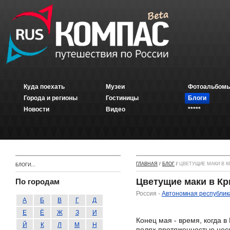
Куда поехать
Музеи
Фотоальбомы
Города и регионы
Гостиницы
Блоги
Новости
Видео
*****
ГЛАВНАЯ
/
БЛОГ
/
ЦВЕТУЩИЕ МАКИ В 
БЛОГИ...
Цветущие маки в К
По городам
Россия -
Автономная республик
А
Б
В
Г
Д
Е
Ё
Ж
З
И
Конец мая - время, когда 
Й
К
Л
М
Н
полях протяженностью неск