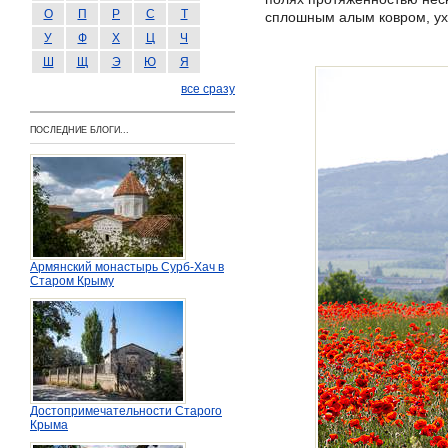
О
П
Р
С
Т
сплошным алым ковром, ух
У
Ф
Х
Ц
Ч
Ш
Щ
Э
Ю
Я
все сразу
ПОСЛЕДНИЕ БЛОГИ...
Армянский монастырь Сурб-Хач в
Старом Крыму
Достопримечательности Старого
Крыма