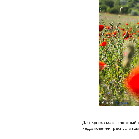
Автор:
Админ
Для Крыма мак - злостный 
недолговечен: распустившис