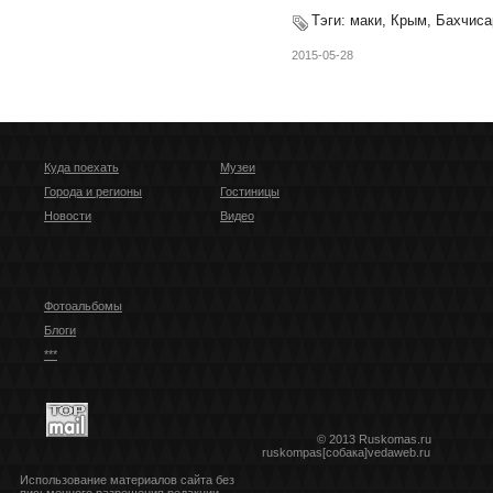
Тэги:
маки, Крым, Бахчиса
2015-05-28
Куда поехать
Музеи
Города и регионы
Гостиницы
Новости
Видео
Фотоальбомы
Блоги
***
© 2013 Ruskomas.ru
ruskompas[собака]vedaweb.ru
Использование материалов сайта без