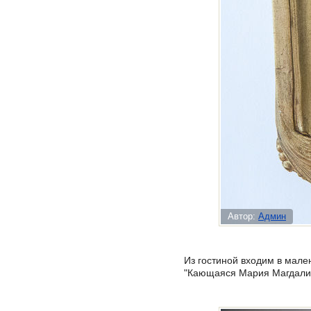
Автор:
Админ
Из гостиной входим в мален
"Кающаяся Мария Магдалина