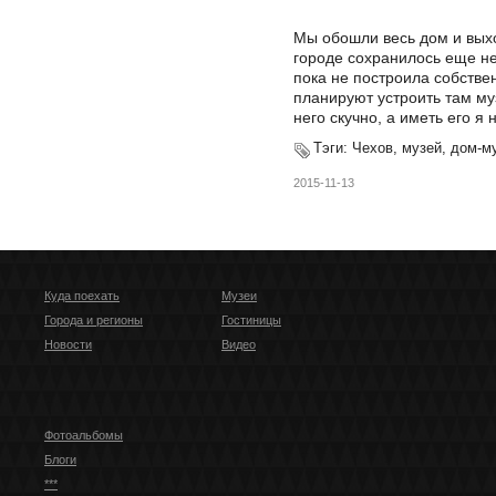
Мы обошли весь дом и выхо
городе сохранилось еще не
пока не построила собстве
планируют устроить там муз
него скучно, а иметь его я 
Тэги:
Чехов, музей, дом-м
2015-11-13
Куда поехать
Музеи
Города и регионы
Гостиницы
Новости
Видео
Фотоальбомы
Блоги
***