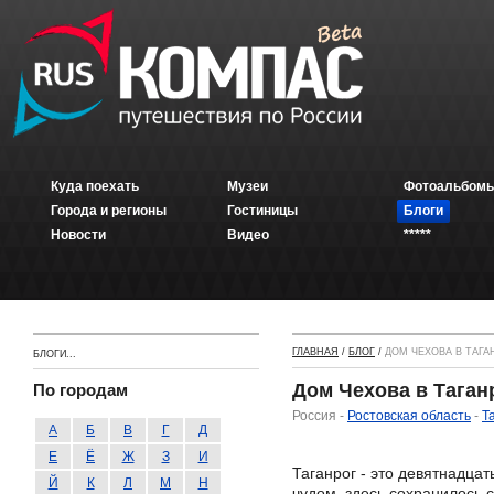
Куда поехать
Музеи
Фотоальбомы
Города и регионы
Гостиницы
Блоги
Новости
Видео
*****
ГЛАВНАЯ
/
БЛОГ
/
ДОМ ЧЕХОВА В ТАГА
БЛОГИ...
Дом Чехова в Таган
По городам
Россия -
Ростовская область
-
Т
А
Б
В
Г
Д
Е
Ё
Ж
З
И
Таганрог - это девятнадцат
Й
К
Л
М
Н
чудом, здесь сохранилось 