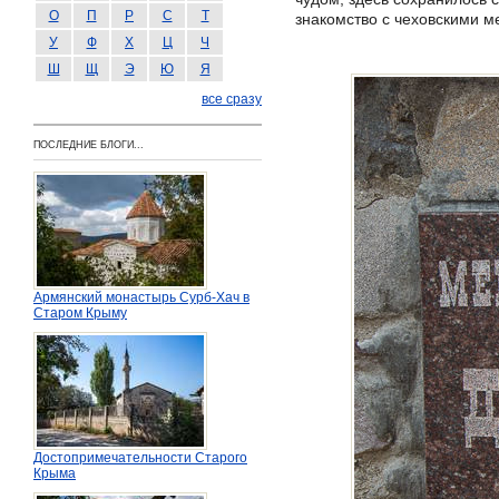
О
П
Р
С
Т
знакомство с чеховскими м
У
Ф
Х
Ц
Ч
Ш
Щ
Э
Ю
Я
все сразу
ПОСЛЕДНИЕ БЛОГИ...
Армянский монастырь Сурб-Хач в
Старом Крыму
Достопримечательности Старого
Крыма