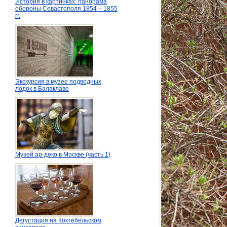
История в картинках: панорама
обороны Севастополя 1854 – 1855
гг.
Экскурсия в музее подводных
лодок в Балаклаве
Музей ар-деко в Москве (часть 1)
Дегустация на Коктебельском