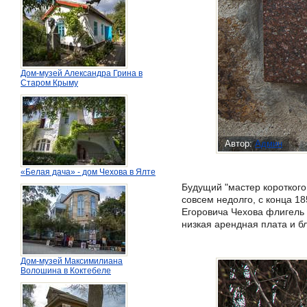
Дом-музей Александра Грина в
Старом Крыму
Автор:
Админ
«Белая дача» - дом Чехова в Ялте
Будущий "мастер короткого
совсем недолго, с конца 1
Егоровича Чехова флигель 
низкая арендная плата и б
Дом-музей Максимилиана
Волошина в Коктебеле