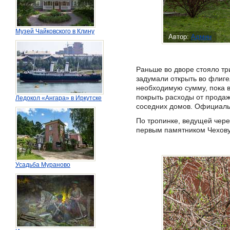
Музей Чайковского в Клину
Автор:
Админ
Раньше во дворе стояло тр
задумали открыть во флиге
необходимую сумму, пока в
покрыть расходы от продаж
Ледокол «Ангара» в Иркутске
соседних домов. Официальн
По тропинке, ведущей чере
первым памятником Чехову 
Усадьба Мураново