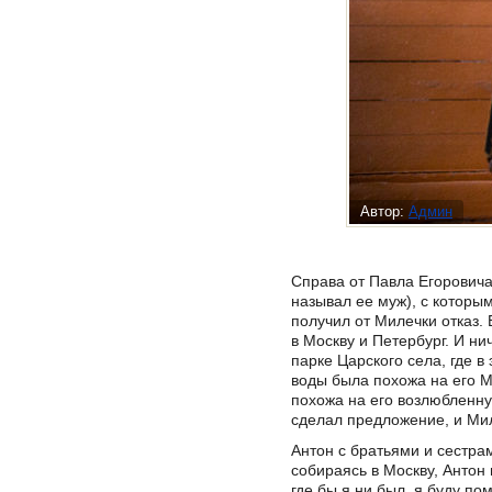
Автор:
Админ
Справа от Павла Егоровича
называл ее муж), с которы
получил от Милечки отказ.
в Москву и Петербург. И ни
парке Царского села, где в
воды была похожа на его Ми
похожа на его возлюбленну
сделал предложение, и Мил
Антон с братьями и сестра
собираясь в Москву, Антон 
где бы я ни был, я буду п