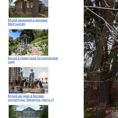
Музей кацкарей в деревне
Мартыново
Весна в Никитском ботаническом
саду
Музей ар-деко в Москве:
скульптуры Чипаруса (часть 2)