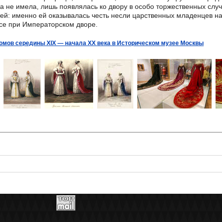
 не имела, лишь появлялась ко двору в особо торжественных случ
тей: именно ей оказывалась честь несли царственных младенцев н
усе при Императорском дворе.
мов середины XIX — начала XX века в Историческом музее Москвы