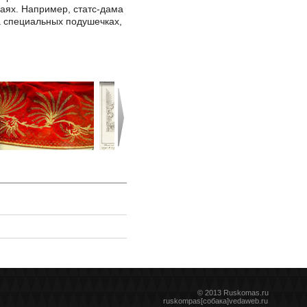
аях. Например, статс-дама
а специальных подушечках,
© 2013 Ruskomas.ru
ruskompas[собака]vedaweb.ru