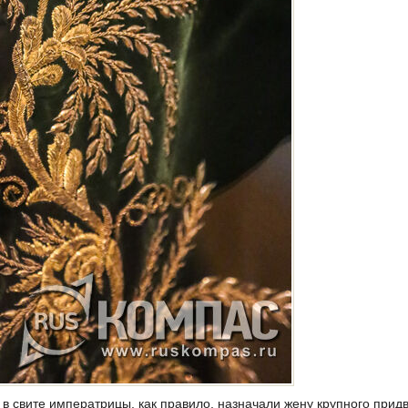
в свите императрицы, как правило, назначали жену крупного придв