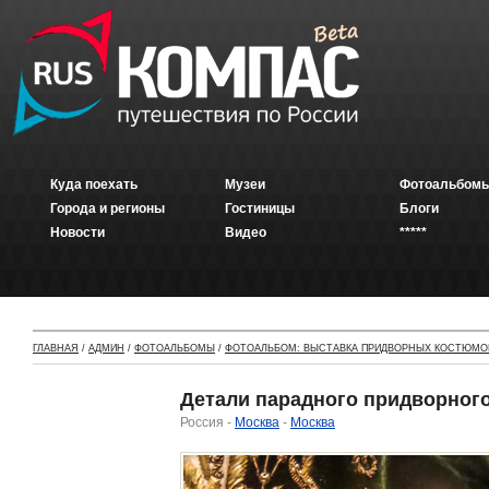
Куда поехать
Музеи
Фотоальбомы
Города и регионы
Гостиницы
Блоги
Новости
Видео
*****
ГЛАВНАЯ
/
АДМИН
/
ФОТОАЛЬБОМЫ
/
ФОТОАЛЬБОМ: ВЫСТАВКА ПРИДВОРНЫХ КОСТЮМОВ
Детали парадного придворного
Россия -
Москва
-
Москва