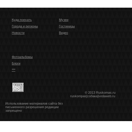
Куда поехать
Музеи
Города и регионы
Гостиницы
Новости
Видео
Фотоальбомы
Блоги
***
© 2013 Ruskomas.ru
ruskompas[собака]vedaweb.ru
Использование материалов сайта без
письменного разрешения редакции
запрещено