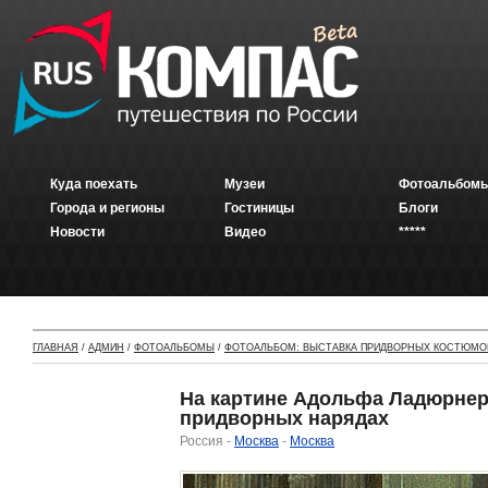
Куда поехать
Музеи
Фотоальбомы
Города и регионы
Гостиницы
Блоги
Новости
Видео
*****
ГЛАВНАЯ
/
АДМИН
/
ФОТОАЛЬБОМЫ
/
ФОТОАЛЬБОМ: ВЫСТАВКА ПРИДВОРНЫХ КОСТЮМОВ
На картине Адольфа Ладюрнера
придворных нарядах
Россия -
Москва
-
Москва