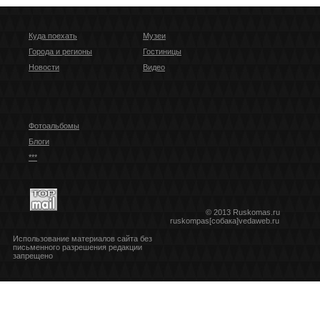
Куда поехать
Музеи
Города и регионы
Гостиницы
Новости
Видео
Фотоальбомы
Блоги
***
© 2013 Ruskomas.ru
ruskompas[собака]vedaweb.ru
Использование материалов сайта без
письменного разрешения редакции
запрещено