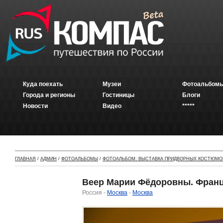
Куда поехать
Музеи
Фотоальбомы
Города и регионы
Гостиницы
Блоги
Новости
Видео
*****
ГЛАВНАЯ
/
АДМИН
/
ФОТОАЛЬБОМЫ
/
ФОТОАЛЬБОМ: ВЫСТАВКА ПРИДВОРНЫХ КОСТЮМОВ
Веер Марии Фёдоровны. Франция
Россия -
Москва
-
Москва