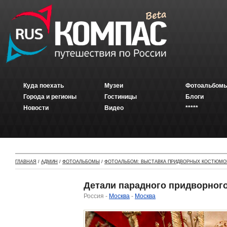
Куда поехать
Музеи
Фотоальбомы
Города и регионы
Гостиницы
Блоги
Новости
Видео
*****
ГЛАВНАЯ
/
АДМИН
/
ФОТОАЛЬБОМЫ
/
ФОТОАЛЬБОМ: ВЫСТАВКА ПРИДВОРНЫХ КОСТЮМОВ
Детали парадного придворног
Россия -
Москва
-
Москва