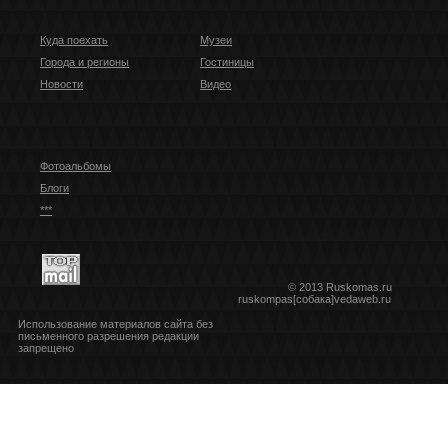
Куда поехать
Музеи
Города и регионы
Гостиницы
Новости
Видео
Фотоальбомы
Блоги
***
© 2013 Ruskomas.ru
ruskompas[собака]vedaweb.ru
Использование материалов сайта без
письменного разрешения редакции
запрещено