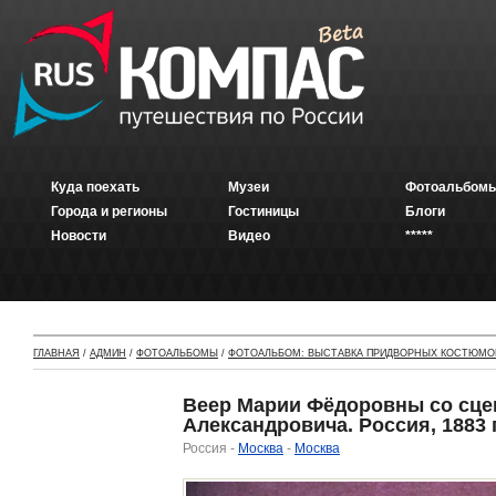
Куда поехать
Музеи
Фотоальбомы
Города и регионы
Гостиницы
Блоги
Новости
Видео
*****
ГЛАВНАЯ
/
АДМИН
/
ФОТОАЛЬБОМЫ
/
ФОТОАЛЬБОМ: ВЫСТАВКА ПРИДВОРНЫХ КОСТЮМОВ
Веер Марии Фёдоровны со сце
Александровича. Россия, 1883 
Россия -
Москва
-
Москва