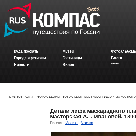
Куда поехать
Музеи
Фотоальбомы
Города и регионы
Гостиницы
Блоги
Новости
Видео
*****
ГЛАВНАЯ
/
АДМИН
/
ФОТОАЛЬБОМЫ
/
ФОТОАЛЬБОМ: ВЫСТАВКА ПРИДВОРНЫХ КОСТЮМОВ
Детали лифа маскарадного пла
мастерская А.Т. Ивановой. 1890 
Россия -
Москва
-
Москва