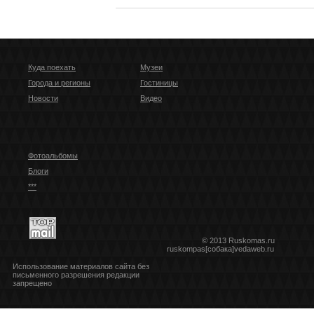
Куда поехать
Музеи
Города и регионы
Гостиницы
Новости
Видео
Фотоальбомы
Блоги
***
© 2013 Ruskomas.ru
ruskompas[собака]vedaweb.ru
Использование материалов сайта без
письменного разрешения редакции
запрещено