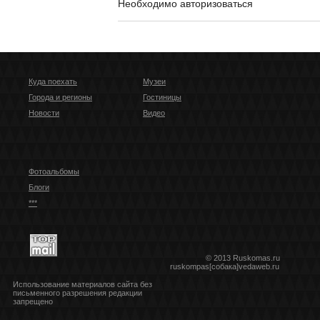
Необходимо авторизоваться
Куда поехать
Музеи
Города и регионы
Гостиницы
Новости
Видео
Фотоальбомы
Блоги
***
© 2013 Ruskomas.ru
ruskompas[собака]vedaweb.ru
Использование материалов сайта без
письменного разрешения редакции
запрещено