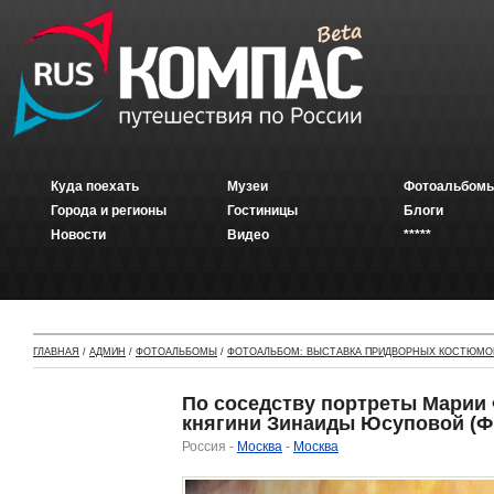
Куда поехать
Музеи
Фотоальбомы
Города и регионы
Гостиницы
Блоги
Новости
Видео
*****
ГЛАВНАЯ
/
АДМИН
/
ФОТОАЛЬБОМЫ
/
ФОТОАЛЬБОМ: ВЫСТАВКА ПРИДВОРНЫХ КОСТЮМОВ
По соседству портреты Марии Ф
княгини Зинаиды Юсуповой (Фр
Россия -
Москва
-
Москва