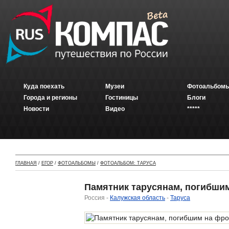
Куда поехать
Музеи
Фотоальбомы
Города и регионы
Гостиницы
Блоги
Новости
Видео
*****
ГЛАВНАЯ
/
ЕГОР
/
ФОТОАЛЬБОМЫ
/
ФОТОАЛЬБОМ: ТАРУСА
Памятник тарусянам, погибши
Россия -
Калужская область
-
Таруса