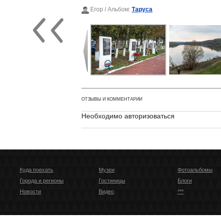
Егор
/ Альбом:
Таруса
ОТЗЫВЫ И КОММЕНТАРИИ
Необходимо авторизоваться
Куда поехать
Музеи
Фотоальбомы
Города и регионы
Гостиницы
Блоги
Новости
Видео
***