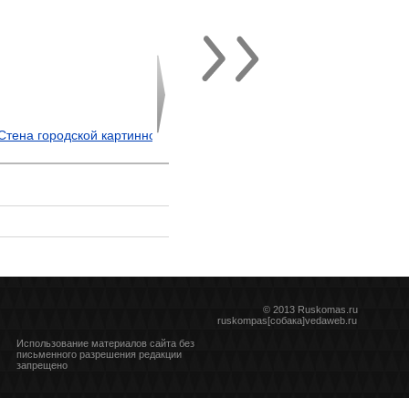
© 2013 Ruskomas.ru
ruskompas[собака]vedaweb.ru
Использование материалов сайта без
письменного разрешения редакции
запрещено