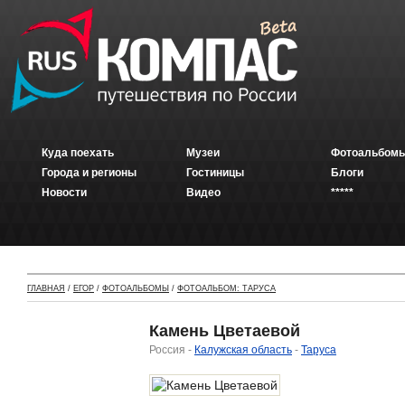
Куда поехать
Музеи
Фотоальбомы
Города и регионы
Гостиницы
Блоги
Новости
Видео
*****
ГЛАВНАЯ
/
ЕГОР
/
ФОТОАЛЬБОМЫ
/
ФОТОАЛЬБОМ: ТАРУСА
Камень Цветаевой
Россия -
Калужская область
-
Таруса