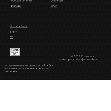
Города и регионы
Гостиницы
Новости
Видео
Фотоальбомы
Блоги
***
© 2013 Ruskomas.ru
ruskompas[собака]vedaweb.ru
Использование материалов сайта без
письменного разрешения редакции
запрещено